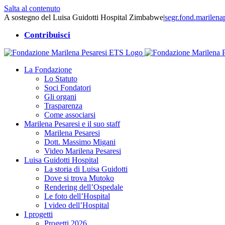
Salta al contenuto
A sostegno del Luisa Guidotti Hospital Zimbabwe
|
segr.fond.marilen
Contribuisci
La Fondazione
Lo Statuto
Soci Fondatori
Gli organi
Trasparenza
Come associarsi
Marilena Pesaresi e il suo staff
Marilena Pesaresi
Dott. Massimo Migani
Video Marilena Pesaresi
Luisa Guidotti Hospital
La storia di Luisa Guidotti
Dove si trova Mutoko
Rendering dell’Ospedale
Le foto dell’Hospital
I video dell’Hospital
I progetti
Progetti 2026