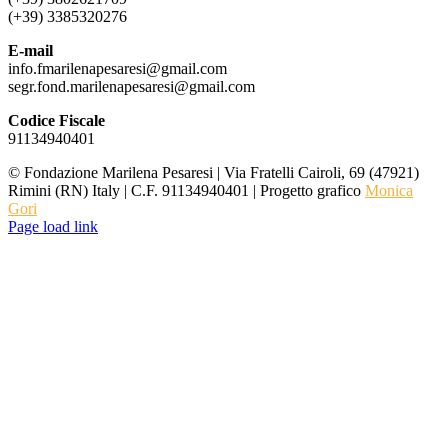
(+39) 3385320276
E-mail
info.fmarilenapesaresi@gmail.com
segr.fond.marilenapesaresi@
gmail.com
Codice Fiscale
91134940401
© Fondazione Marilena Pesaresi | Via Fratelli Cairoli, 69 (47921)
Rimini (RN) Italy | C.F. 91134940401 | Progetto grafico
Monica
Gori
Page load link
Torna
in
cima