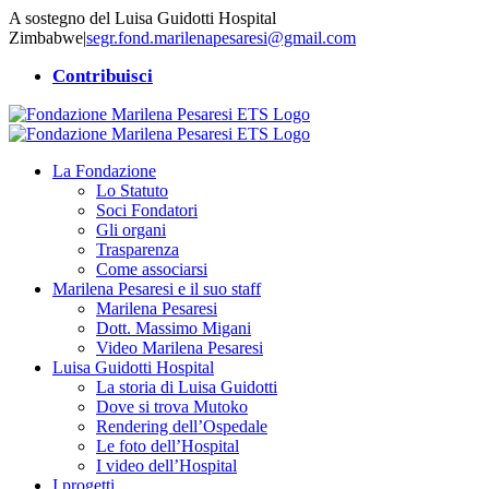
Salta
A sostegno del Luisa Guidotti Hospital
al
Zimbabwe
|
segr.fond.marilenapesaresi@gmail.com
contenuto
Contribuisci
La Fondazione
Lo Statuto
Soci Fondatori
Gli organi
Trasparenza
Come associarsi
Marilena Pesaresi e il suo staff
Marilena Pesaresi
Dott. Massimo Migani
Video Marilena Pesaresi
Luisa Guidotti Hospital
La storia di Luisa Guidotti
Dove si trova Mutoko
Rendering dell’Ospedale
Le foto dell’Hospital
I video dell’Hospital
I progetti