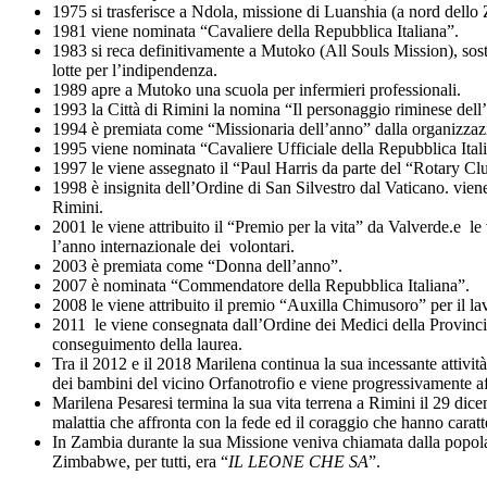
1975 si trasferisce a Ndola, missione di Luanshia (a nord dello
1981 viene nominata “Cavaliere della Repubblica Italiana”.
1983 si reca definitivamente a Mutoko (All Souls Mission), sost
lotte per l’indipendenza.
1989 apre a Mutoko una scuola per infermieri professionali.
1993 la Città di Rimini la nomina “Il personaggio riminese dell
1994 è premiata come “Missionaria dell’anno” dalla organizza
1995 viene nominata “Cavaliere Ufficiale della Repubblica Ital
1997 le viene assegnato il “Paul Harris da parte del “Rotary Cl
1998 è insignita dell’Ordine di San Silvestro dal Vaticano. vien
Rimini.
2001 le viene attribuito il “Premio per la vita” da Valverde.e 
l’anno internazionale dei volontari.
2003 è premiata come “Donna dell’anno”.
2007 è nominata “Commendatore della Repubblica Italiana”.
2008 le viene attribuito il premio “Auxilla Chimusoro” per il l
2011 le viene consegnata dall’Ordine dei Medici della Provincia
conseguimento della laurea.
Tra il 2012 e il 2018 Marilena continua la sua incessante attivit
dei bambini del vicino Orfanotrofio e viene progressivamente af
Marilena Pesaresi termina la sua vita terrena a Rimini il 29 d
malattia che affronta con la fede ed il coraggio che hanno caratte
In Zambia durante la sua Missione veniva chiamata dalla popola
Zimbabwe, per tutti, era “
IL LEONE CHE SA
”.