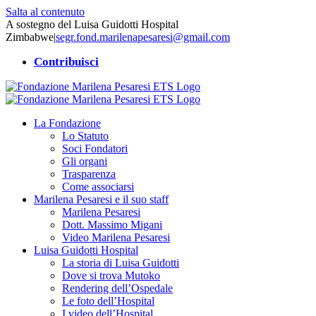
Salta al contenuto
A sostegno del Luisa Guidotti Hospital
Zimbabwe
|
segr.fond.marilenapesaresi@gmail.com
Contribuisci
La Fondazione
Lo Statuto
Soci Fondatori
Gli organi
Trasparenza
Come associarsi
Marilena Pesaresi e il suo staff
Marilena Pesaresi
Dott. Massimo Migani
Video Marilena Pesaresi
Luisa Guidotti Hospital
La storia di Luisa Guidotti
Dove si trova Mutoko
Rendering dell’Ospedale
Le foto dell’Hospital
I video dell’Hospital