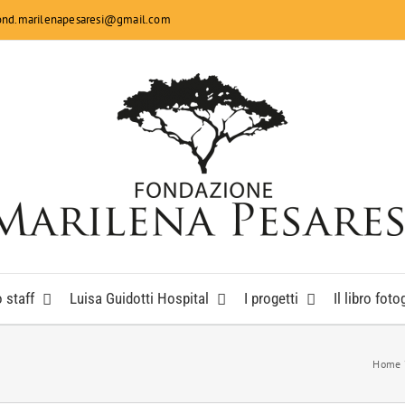
fond.marilenapesaresi@gmail.com
 staff
Luisa Guidotti Hospital
I progetti
Il libro foto
Home