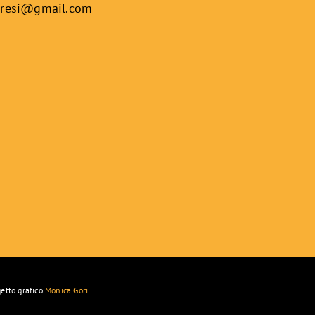
aresi@
gmail.com
getto grafico
Monica Gori