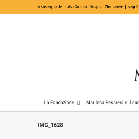
Salta
A sostegno del Luisa Guidotti Hospital Zimbabwe
|
segr.
al
contenuto
La Fondazione
Marilena Pesaresi e il suo
IMG_1628