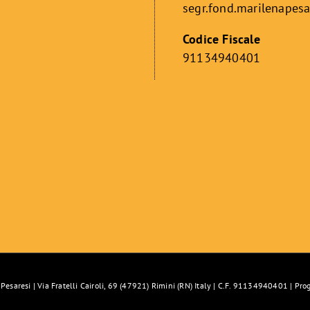
segr.fond.marilenapes
Codice Fiscale
91134940401
esaresi | Via Fratelli Cairoli, 69 (47921) Rimini (RN) Italy | C.F. 91134940401 | Pro