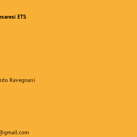
esaresi ETS
ardo Ravegnani
i@gmail.com