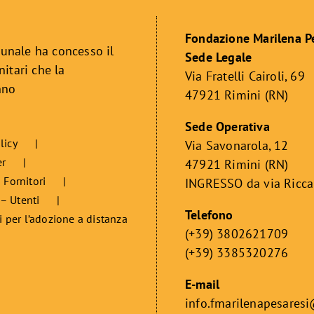
Fondazione Marilena P
unale ha concesso il
Sede Legale
itari che la
Via Fratelli Cairoli, 69
nno
47921 Rimini (RN)
Sede Operativa
licy
Via Savonarola, 12
er
47921 Rimini (RN)
 Fornitori
INGRESSO da via Ricc
 – Utenti
Telefono
i per l’adozione a distanza
(+39) 3802621709
(+39) 3385320276
E-mail
info.fmarilenapesares