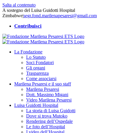
Salta al contenuto
A sostegno del Luisa Guidotti Hospital
Zimbabwe
|
segr.fond.marilenapesaresi@gmail.com
Contribuisci
La Fondazione
Lo Statuto
Soci Fondatori
Gli organi
Trasparenza
Come associarsi
Marilena Pesaresi e il suo staff
Marilena Pesaresi
Dott. Massimo Migani
Video Marilena Pesaresi
Luisa Guidotti Hospital
La storia di Luisa Guidotti
Dove si trova Mutoko
Rendering dell’Ospedale
Le foto dell’Hospital
I video dell’Hospital