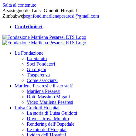
Salta al contenuto
A sostegno del Luisa Guidotti Hospital
Zimbabwe
|
segr.fond.marilenapesaresi@gmail.com
Contribuisci
La Fondazione
Lo Statuto
Soci Fondatori
Gli organi
Trasparenza
Come associarsi
Marilena Pesaresi e il suo staff
Marilena Pesaresi
Dott. Massimo Migani
Video Marilena Pesaresi
Luisa Guidotti Hospital
La storia di Luisa Guidotti
Dove si trova Mutoko
Rendering dell’Ospedale
Le foto dell’Hospital
I video dell’Hospital