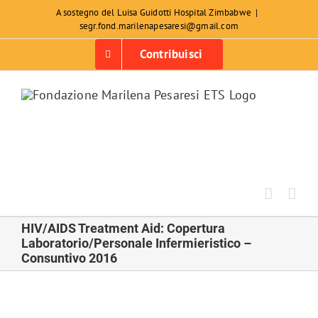
Salta
A sostegno del Luisa Guidotti Hospital Zimbabwe
|
segr.fond.marilenapesaresi@gmail.com
al
contenuto
Contribuisci
HIV/AIDS Treatment Aid: Copertura
Laboratorio/Personale Infermieristico –
Consuntivo 2016