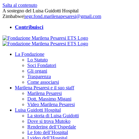
Salta al contenuto
A sostegno del Luisa Guidotti Hospital
Zimbabwe
|
segr.fond.marilenapesaresi@gmail.com
Contribuisci
La Fondazione
Lo Statuto
Soci Fondatori
Gli organi
Trasparenza
Come associarsi
Marilena Pesaresi e il suo staff
Marilena Pesaresi
Dott. Massimo Migani
Video Marilena Pesaresi
Luisa Guidotti Hospital
La storia di Luisa Guidotti
Dove si trova Mutoko
Rendering dell’Ospedale
Le foto dell’Hospital
I video dell’Hospital