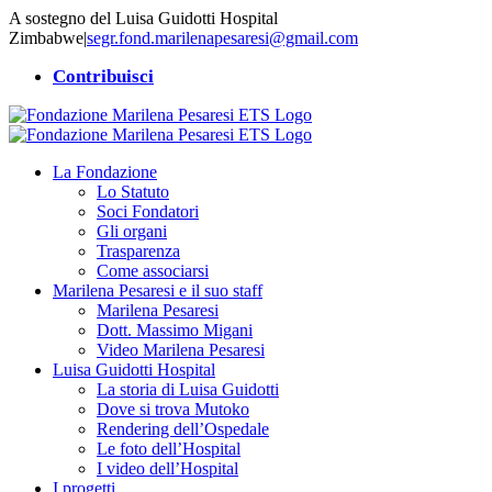
Salta
A sostegno del Luisa Guidotti Hospital
al
Zimbabwe
|
segr.fond.marilenapesaresi@gmail.com
contenuto
Contribuisci
La Fondazione
Lo Statuto
Soci Fondatori
Gli organi
Trasparenza
Come associarsi
Marilena Pesaresi e il suo staff
Marilena Pesaresi
Dott. Massimo Migani
Video Marilena Pesaresi
Luisa Guidotti Hospital
La storia di Luisa Guidotti
Dove si trova Mutoko
Rendering dell’Ospedale
Le foto dell’Hospital
I video dell’Hospital
I progetti