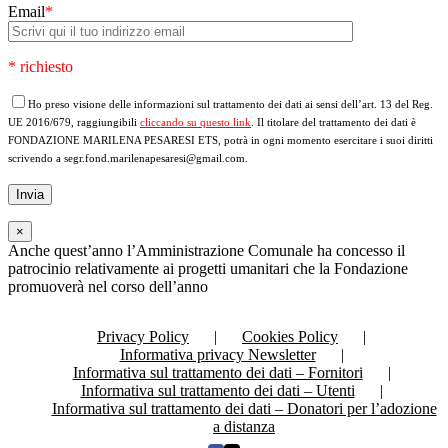
Email
*
* richiesto
Ho preso visione delle informazioni sul trattamento dei dati ai sensi dell’art. 13 del Reg.
UE 2016/679, raggiungibili
cliccando su questo link
. Il titolare del trattamento dei dati è
FONDAZIONE MARILENA PESARESI ETS, potrà in ogni momento esercitare i suoi diritti
scrivendo a segr.fond.marilenapesaresi@gmail.com.
×
Anche quest’anno l’Amministrazione Comunale ha concesso il
patrocinio relativamente ai progetti umanitari che la Fondazione
promuoverà nel corso dell’anno
Privacy Policy
Cookies Policy
Informativa privacy Newsletter
Informativa sul trattamento dei dati – Fornitori
Informativa sul trattamento dei dati – Utenti
Informativa sul trattamento dei dati – Donatori per l’adozione
a distanza