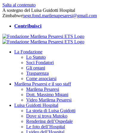
Salta al contenuto
A sostegno del Luisa Guidotti Hospital
Zimbabwe
|
segr.fond.marilenapesaresi@gmail.com
Contribuisci
La Fondazione
Lo Statuto
Soci Fondatori
Gli organi
Trasparenza
Come associarsi
Marilena Pesaresi e il suo staff
Marilena Pesaresi
Dott. Massimo Migani
Video Marilena Pesaresi
Luisa Guidotti Hospital
La storia di Luisa Guidotti
Dove si trova Mutoko
Rendering dell’Ospedale
Le foto dell’Hospital
I video dell’Hospital