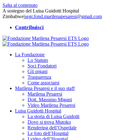
Salta al contenuto
A sostegno del Luisa Guidotti Hospital
Zimbabwe
|
segr.fond.marilenapesaresi@gmail.com
Contribuisci
La Fondazione
Lo Statuto
Soci Fondatori
Gli organi
Trasparenza
Come associarsi
Marilena Pesaresi e il suo staff
Marilena Pesaresi
Dott. Massimo Migani
Video Marilena Pesaresi
Luisa Guidotti Hospital
La storia di Luisa Guidotti
Dove si trova Mutoko
Rendering dell’Ospedale
Le foto dell’Hospital
I video dell’Hospital