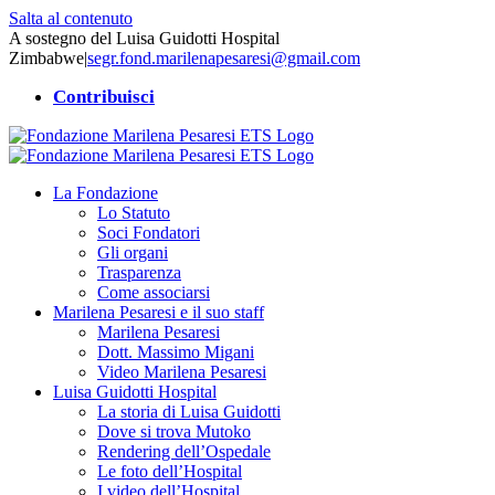
Salta al contenuto
A sostegno del Luisa Guidotti Hospital
Zimbabwe
|
segr.fond.marilenapesaresi@gmail.com
Contribuisci
La Fondazione
Lo Statuto
Soci Fondatori
Gli organi
Trasparenza
Come associarsi
Marilena Pesaresi e il suo staff
Marilena Pesaresi
Dott. Massimo Migani
Video Marilena Pesaresi
Luisa Guidotti Hospital
La storia di Luisa Guidotti
Dove si trova Mutoko
Rendering dell’Ospedale
Le foto dell’Hospital
I video dell’Hospital