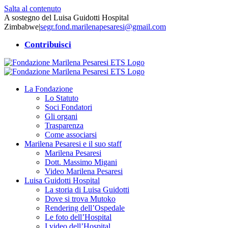
Salta al contenuto
A sostegno del Luisa Guidotti Hospital
Zimbabwe
|
segr.fond.marilenapesaresi@gmail.com
Contribuisci
La Fondazione
Lo Statuto
Soci Fondatori
Gli organi
Trasparenza
Come associarsi
Marilena Pesaresi e il suo staff
Marilena Pesaresi
Dott. Massimo Migani
Video Marilena Pesaresi
Luisa Guidotti Hospital
La storia di Luisa Guidotti
Dove si trova Mutoko
Rendering dell’Ospedale
Le foto dell’Hospital
I video dell’Hospital