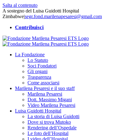
Salta al contenuto
A sostegno del Luisa Guidotti Hospital
Zimbabwe
|
segr.fond.marilenapesaresi@gmail.com
Contribuisci
La Fondazione
Lo Statuto
Soci Fondatori
Gli organi
Trasparenza
Come associarsi
Marilena Pesaresi e il suo staff
Marilena Pesaresi
Dott. Massimo Migani
Video Marilena Pesaresi
Luisa Guidotti Hospital
La storia di Luisa Guidotti
Dove si trova Mutoko
Rendering dell’Ospedale
Le foto dell’Hospital
I video dell’Hospital