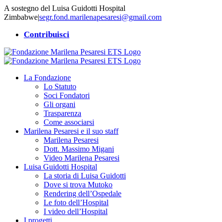
Salta
A sostegno del Luisa Guidotti Hospital
al
Zimbabwe
|
segr.fond.marilenapesaresi@gmail.com
contenuto
Contribuisci
La Fondazione
Lo Statuto
Soci Fondatori
Gli organi
Trasparenza
Come associarsi
Marilena Pesaresi e il suo staff
Marilena Pesaresi
Dott. Massimo Migani
Video Marilena Pesaresi
Luisa Guidotti Hospital
La storia di Luisa Guidotti
Dove si trova Mutoko
Rendering dell’Ospedale
Le foto dell’Hospital
I video dell’Hospital
I progetti