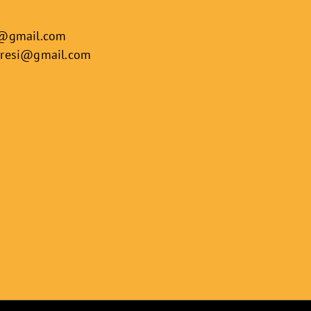
i@gmail.com
aresi@
gmail.com