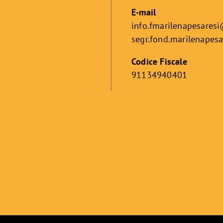
E-mail
info.fmarilenapesares
segr.fond.marilenapes
Codice Fiscale
91134940401