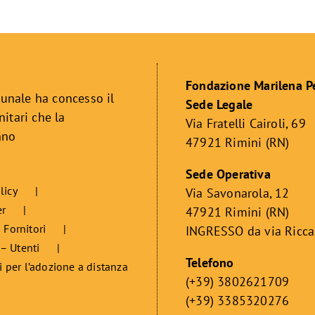
Fondazione Marilena P
unale ha concesso il
Sede Legale
itari che la
Via Fratelli Cairoli, 69
nno
47921 Rimini (RN)
Sede Operativa
licy
Via Savonarola, 12
er
47921 Rimini (RN)
 Fornitori
INGRESSO da via Ricc
 – Utenti
Telefono
i per l’adozione a distanza
(+39) 3802621709
(+39) 3385320276