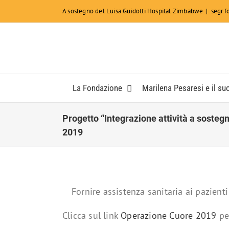
Salta
A sostegno del Luisa Guidotti Hospital Zimbabwe
|
segr.
al
contenuto
La Fondazione
Marilena Pesaresi e il suo
Progetto “Integrazione attività a sosteg
2019
Fornire assistenza sanitaria ai pazient
Clicca sul link
Operazione Cuore 2019
per