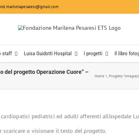
fond.marilenapesaresi@gmail.com
 staff
Luisa Guidotti Hospital
I progetti
Il libro foto
no del progetto Operazione Cuore” –
Home
Progetto “Integraz
i cardiopatici pediatrici ed adulti afferenti all’ospedale
 scaricare o visionare il testo del progetto.