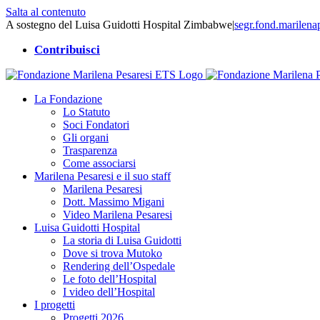
Salta al contenuto
A sostegno del Luisa Guidotti Hospital Zimbabwe
|
segr.fond.marilen
Contribuisci
La Fondazione
Lo Statuto
Soci Fondatori
Gli organi
Trasparenza
Come associarsi
Marilena Pesaresi e il suo staff
Marilena Pesaresi
Dott. Massimo Migani
Video Marilena Pesaresi
Luisa Guidotti Hospital
La storia di Luisa Guidotti
Dove si trova Mutoko
Rendering dell’Ospedale
Le foto dell’Hospital
I video dell’Hospital
I progetti
Progetti 2026