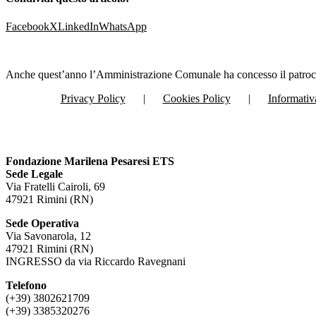
Facebook
X
LinkedIn
WhatsApp
Anche quest’anno l’Amministrazione Comunale ha concesso il patrocin
Privacy Policy
Cookies Policy
Informativ
Fondazione Marilena Pesaresi ETS
Sede Legale
Via Fratelli Cairoli, 69
47921 Rimini (RN)
Sede Operativa
Via Savonarola, 12
47921 Rimini (RN)
INGRESSO da via Riccardo Ravegnani
Telefono
(+39) 3802621709
(+39) 3385320276