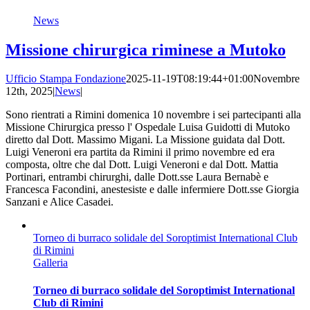
News
Missione chirurgica riminese a Mutoko
Ufficio Stampa Fondazione
2025-11-19T08:19:44+01:00
Novembre
12th, 2025
|
News
|
Sono rientrati a Rimini domenica 10 novembre i sei partecipanti alla
Missione Chirurgica presso l' Ospedale Luisa Guidotti di Mutoko
diretto dal Dott. Massimo Migani. La Missione guidata dal Dott.
Luigi Veneroni era partita da Rimini il primo novembre ed era
composta, oltre che dal Dott. Luigi Veneroni e dal Dott. Mattia
Portinari, entrambi chirurghi, dalle Dott.sse Laura Bernabè e
Francesca Facondini, anestesiste e dalle infermiere Dott.sse Giorgia
Sanzani e Alice Casadei.
Torneo di burraco solidale del Soroptimist International Club
di Rimini
Galleria
Torneo di burraco solidale del Soroptimist International
Club di Rimini