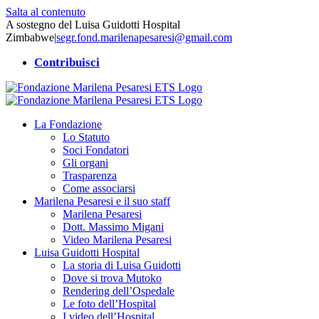
Salta al contenuto
A sostegno del Luisa Guidotti Hospital
Zimbabwe
|
segr.fond.marilenapesaresi@gmail.com
Contribuisci
La Fondazione
Lo Statuto
Soci Fondatori
Gli organi
Trasparenza
Come associarsi
Marilena Pesaresi e il suo staff
Marilena Pesaresi
Dott. Massimo Migani
Video Marilena Pesaresi
Luisa Guidotti Hospital
La storia di Luisa Guidotti
Dove si trova Mutoko
Rendering dell’Ospedale
Le foto dell’Hospital
I video dell’Hospital