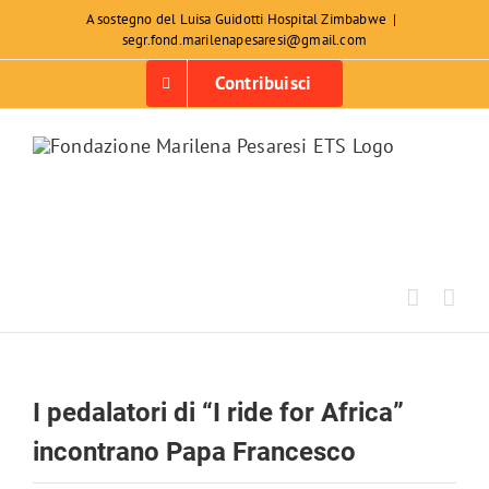
Salta
A sostegno del Luisa Guidotti Hospital Zimbabwe
|
segr.fond.marilenapesaresi@gmail.com
al
contenuto
Contribuisci
I pedalatori di “I ride for Africa”
incontrano Papa Francesco