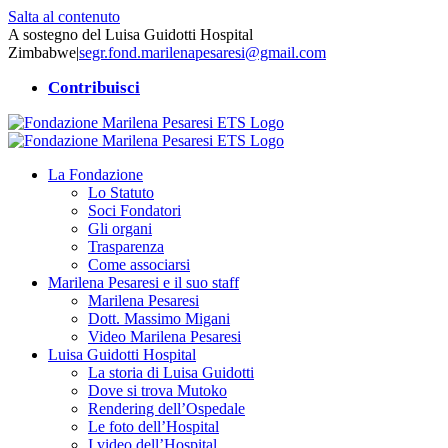
Salta al contenuto
A sostegno del Luisa Guidotti Hospital
Zimbabwe
|
segr.fond.marilenapesaresi@gmail.com
Contribuisci
La Fondazione
Lo Statuto
Soci Fondatori
Gli organi
Trasparenza
Come associarsi
Marilena Pesaresi e il suo staff
Marilena Pesaresi
Dott. Massimo Migani
Video Marilena Pesaresi
Luisa Guidotti Hospital
La storia di Luisa Guidotti
Dove si trova Mutoko
Rendering dell’Ospedale
Le foto dell’Hospital
I video dell’Hospital