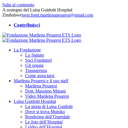
Salta al contenuto
A sostegno del Luisa Guidotti Hospital
Zimbabwe
|
segr.fond.marilenapesaresi@gmail.com
Contribuisci
La Fondazione
Lo Statuto
Soci Fondatori
Gli organi
Trasparenza
Come associarsi
Marilena Pesaresi e il suo staff
Marilena Pesaresi
Dott. Massimo Migani
Video Marilena Pesaresi
Luisa Guidotti Hospital
La storia di Luisa Guidotti
Dove si trova Mutoko
Rendering dell’Ospedale
Le foto dell’Hospital
I video dell’Hospital