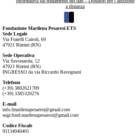
Informativa sul trattamento dei dati – Donatori per l’adozione
a distanza
Fondazione Marilena Pesaresi ETS
Sede Legale
Via Fratelli Cairoli, 69
47921 Rimini (RN)
Sede Operativa
Via Savonarola, 12
47921 Rimini (RN)
INGRESSO da via Riccardo Ravegnani
Telefono
(+39) 3802621709
(+39) 3385320276
E-mail
info.fmarilenapesaresi@gmail.com
segr.fond.marilenapesaresi@
gmail.com
Codice Fiscale
91134940401