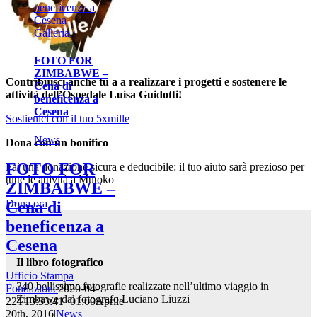
beneficenza a
Cesena
Galleria
FOTO FOR
ZIMBABWE –
Contribuisci anche tu a a realizzare i progetti e sostenere le
Cena di
attività dell’Ospedale Luisa Guidotti!
beneficenza a
Cesena
Sostienici con il tuo 5xmille
News
Dona con un bonifico
FOTO FOR
Fai una donazione sicura e deducibile: il tuo aiuto sarà prezioso per
tutte le attività a Mutoko
ZIMBABWE –
Dona ora
Cena di
beneficenza a
Cesena
Il libro fotografico
Ufficio Stampa
340 bellissime fotografie realizzate nell’ultimo viaggio in
Fondazione
2020-04-
Zimbawe dal fotografo Luciano Liuzzi
22T13:33:41+01:00
Aprile
20th, 2016
|
News
|