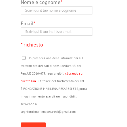
Nome e cognome
*
Email
*
* richiesto
Ho preso visione delle informazioni sul
trattamento dei dati ai sensi dell’art. 13 del
Reg. UE 2016/679, raggiungibili
cliccando su
questo link
. Il titolare del trattamento dei dati
è FONDAZIONE MARILENA PESARESI ETS, potrà
in ogni momento esercitare i suoi diritti
scrivendo a
segr.fond.marilenapesaresi@gmail.com.