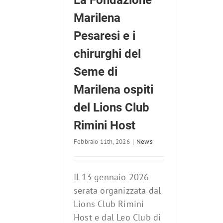
La Fondazione
ost
Marilena
ews
Pesaresi e i
chirurghi del
Seme di
Marilena ospiti
del Lions Club
Rimini Host
Febbraio 11th, 2026
|
News
Il 13 gennaio 2026
serata organizzata dal
Lions Club Rimini
Host e dal Leo Club di