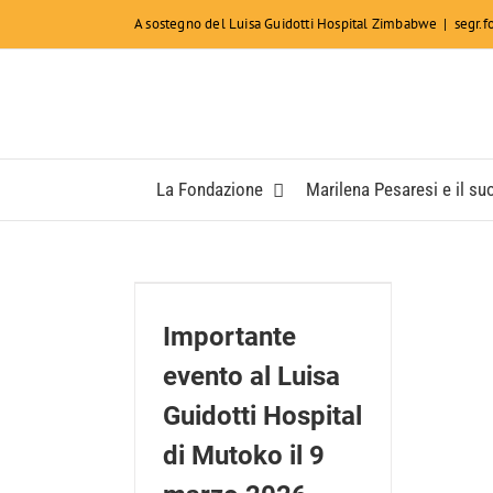
Salta
A sostegno del Luisa Guidotti Hospital Zimbabwe
|
segr.
al
contenuto
La Fondazione
Marilena Pesaresi e il suo
e evento al
Guidotti
di Mutoko il
Importante
zo 2026
evento al Luisa
ews
Guidotti Hospital
di Mutoko il 9