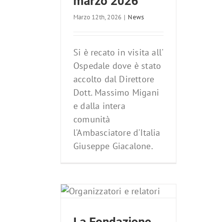
marzo 2026
Marzo 12th, 2026
|
News
Si è recato in visita all'
Ospedale dove è stato
accolto dal Direttore
Dott. Massimo Migani
e dalla intera
comunità
l'Ambasciatore d'Italia
Giuseppe Giacalone.
ndazione
Pesaresi e i
 del Seme di
 ospiti del
lub Rimini