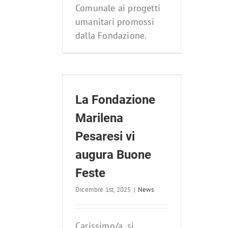
Comunale ai progetti
umanitari promossi
dalla Fondazione.
ndazione
Pesaresi vi
uone Feste
La Fondazione
ews
Marilena
Pesaresi vi
augura Buone
Feste
Dicembre 1st, 2025
|
News
Carissimo/a, si