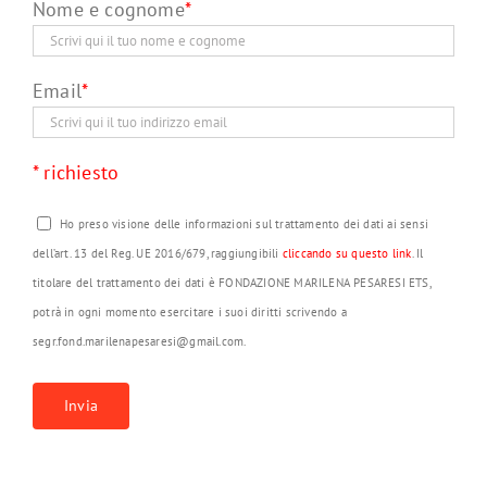
Nome e cognome
*
Email
*
* richiesto
Ho preso visione delle informazioni sul trattamento dei dati ai sensi
dell’art. 13 del Reg. UE 2016/679, raggiungibili
cliccando su questo link
. Il
titolare del trattamento dei dati è FONDAZIONE MARILENA PESARESI ETS,
potrà in ogni momento esercitare i suoi diritti scrivendo a
segr.fond.marilenapesaresi@gmail.com.