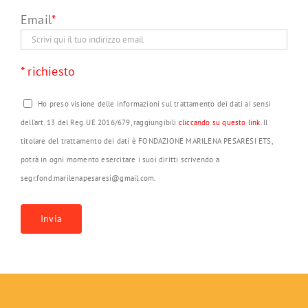
Email
*
* richiesto
Ho preso visione delle informazioni sul trattamento dei dati ai sensi
dell’art. 13 del Reg. UE 2016/679, raggiungibili
cliccando su questo link
. Il
titolare del trattamento dei dati è FONDAZIONE MARILENA PESARESI ETS,
potrà in ogni momento esercitare i suoi diritti scrivendo a
segr.fond.marilenapesaresi@gmail.com.